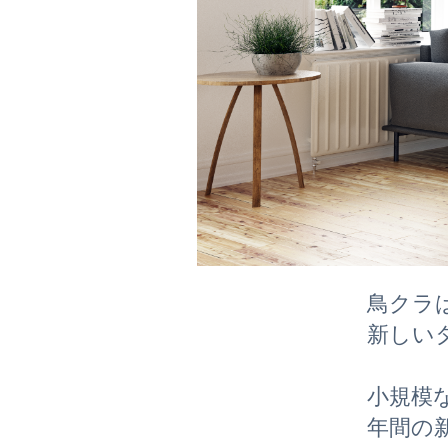
鳥クラ
新しい
小規模
年間の