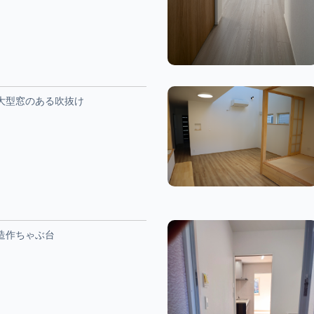
大型窓のある吹抜け
造作ちゃぶ台